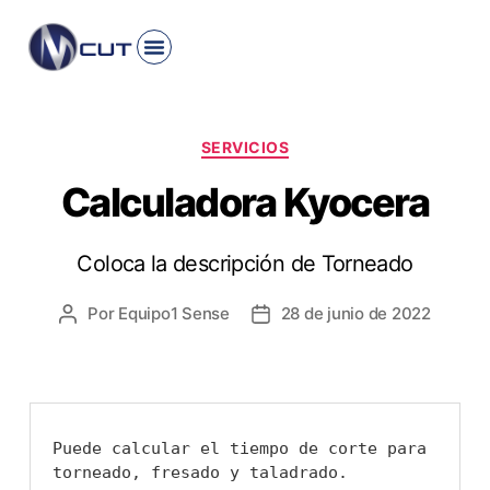
INICIO
PRODUCTO
ROMI
HAIMER
KYOCERA
CONTACTO
SERVICIOS
Calculadora Kyocera
Coloca la descripción de Torneado
Por
Equipo1 Sense
28 de junio de 2022
Puede calcular el tiempo de corte para 
torneado, fresado y taladrado.