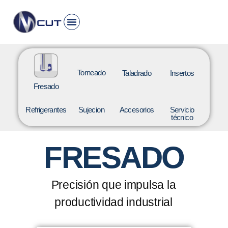
INICIO
PRODUCTO
ROMI
HAIMER
KYOCERA
CONTACTO
Torneado
Taladrado
Insertos
Fresado
Refrigerantes
Sujecion
Accesorios
Servicio
técnico
FRESADO
Precisión que impulsa la
productividad industrial