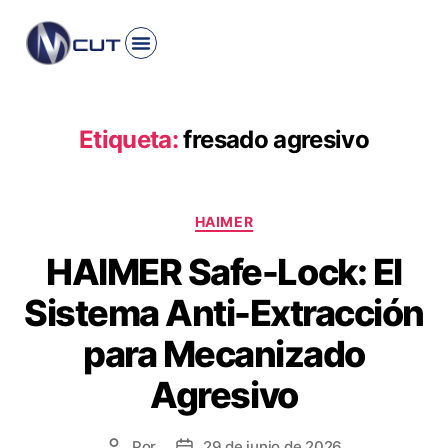
INICIO
PRODUCTO
ROMI
HAIMER
KYOCERA
CONTACTO
Etiqueta:
fresado agresivo
HAIMER
HAIMER Safe-Lock: El
Sistema Anti-Extracción
para Mecanizado
Agresivo
Por
29 de junio de 2026