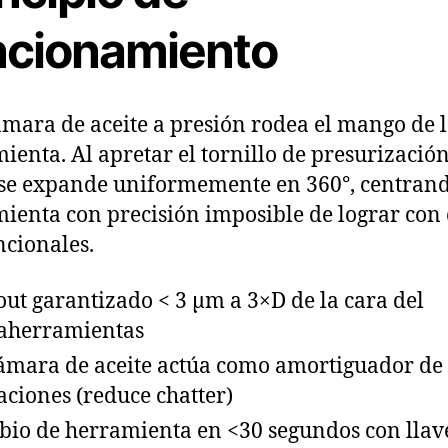
ncionamiento
mara de aceite a presión rodea el mango de 
ienta. Al apretar el tornillo de presurización
 se expande uniformemente en 360°, centrand
ienta con precisión imposible de lograr con 
cionales.
ut garantizado < 3 µm a 3×D de la cara del
aherramientas
ámara de aceite actúa como amortiguador de
aciones (reduce chatter)
io de herramienta en <30 segundos con llav