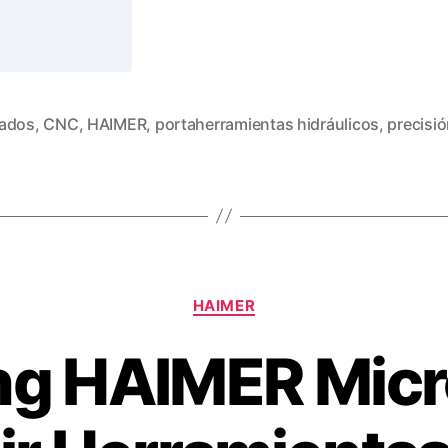
ados
,
CNC
,
HAIMER
,
portaherramientas hidráulicos
,
precisi
HAIMER
ng HAIMER Micr