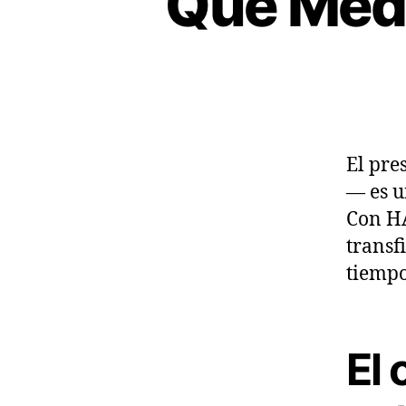
Qué Medi
El pre
— es u
Con HA
transf
tiempo
El 