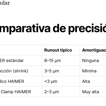
ndar
mparativa de precisi
Runout típico
Amortiguac
 ER estándar
8–15 µm
Ninguna
cción (shrink)
3–5 µm
Mínima
lico HAIMER
<3 µm
Alta
 Clamp HAIMER
2–3 µm
Muy alta