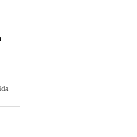
a
ida