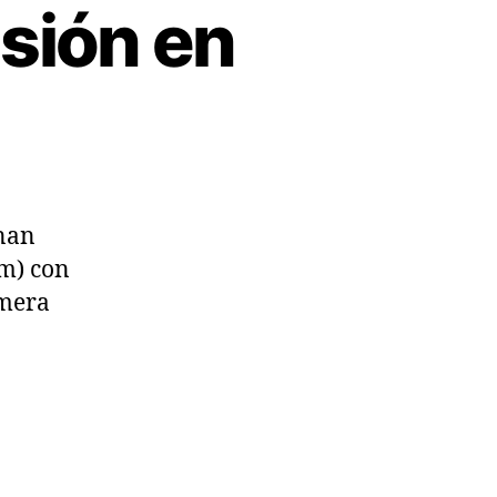
sión en
nan
µm) con
imera