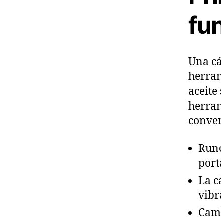
fu
Una cá
herram
aceite
herram
conven
Runo
port
La c
vibr
Camb