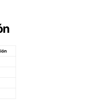
ón
ión