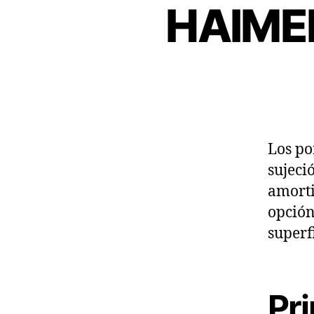
HAIMER
Los p
sujeci
amorti
opción
superfi
Pri