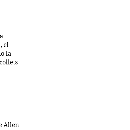
la
, el
o la
collets
e Allen