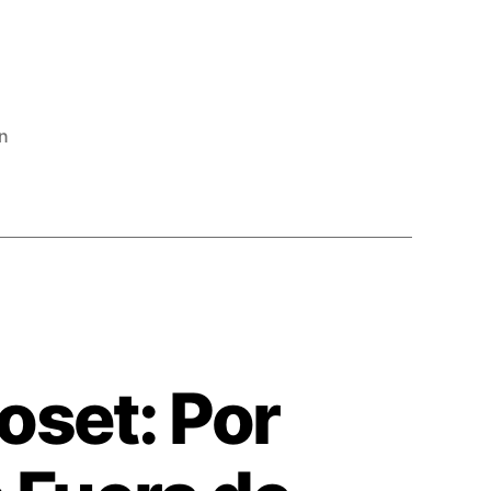
ón
oset: Por