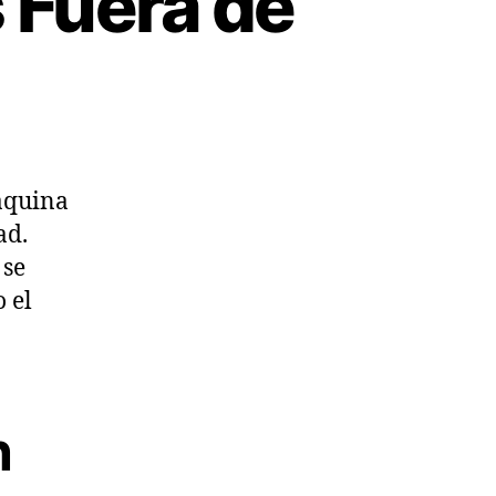
 Fuera de
áquina
ad.
 se
 el
n