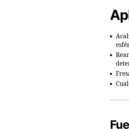
Ap
Acab
esfé
Ream
dete
Fres
Cual
Fue