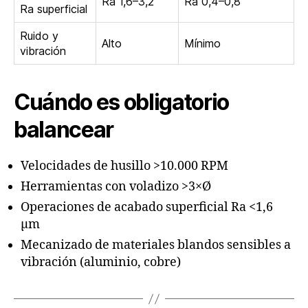
Ra 1,6–3,2
Ra 0,4–0,8
Ra superficial
Ruido y
Alto
Mínimo
vibración
Cuándo es obligatorio
balancear
Velocidades de husillo >10.000 RPM
Herramientas con voladizo >3×Ø
Operaciones de acabado superficial Ra <1,6
µm
Mecanizado de materiales blandos sensibles a
vibración (aluminio, cobre)