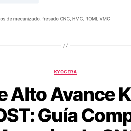
ros de mecanizado
,
fresado CNC
,
HMC
,
ROMI
,
VMC
KYOCERA
de Alto Avance
ST: Guía Compl