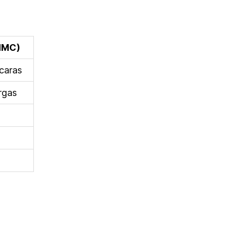
(HMC)
 caras
argas
)