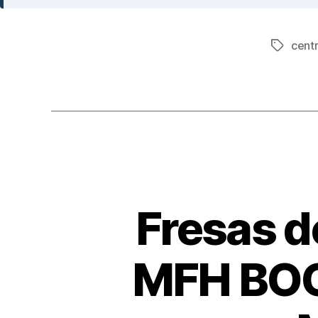
cent
Fresas 
MFH BOO