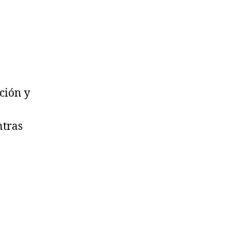
ción y
ntras