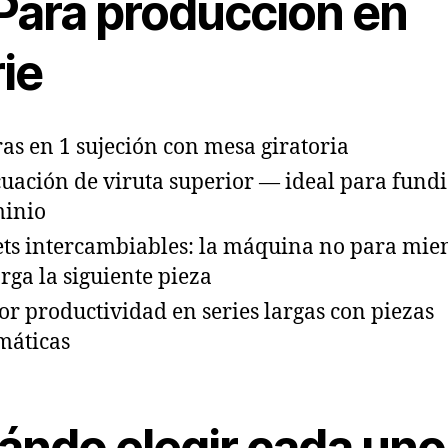
Para producción en
ie
ras en 1 sujeción con mesa giratoria
uación de viruta superior — ideal para fundi
inio
ets intercambiables: la máquina no para mie
arga la siguiente pieza
r productividad en series largas con piezas
máticas
ándo elegir cada uno