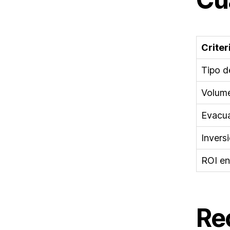
Criter
Tipo d
Volume
Evacua
Inversi
ROI en
Re