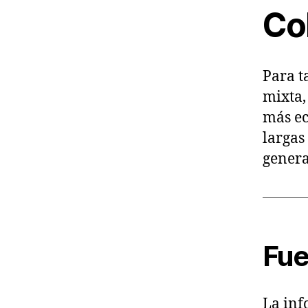
Co
Para t
mixta,
más ec
largas
genera
Fue
La inf