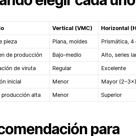
io
Vertical (VMC)
Horizontal 
e pieza
Plana, moldes
Prismática, 4
n de producción
Bajo-medio
Alto, series l
ción de viruta
Regular
Excelente
ón inicial
Menor
Mayor (2–3×
 producción alta
Menor
Superior
comendación para