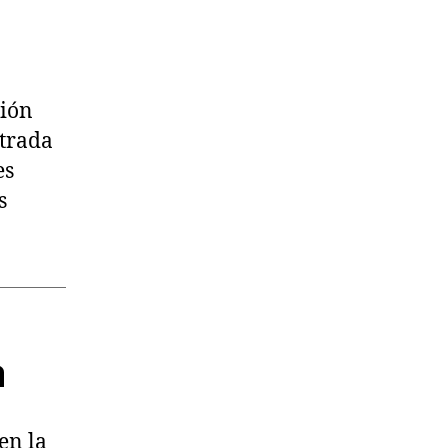
ción
ntrada
es
s
a
en la