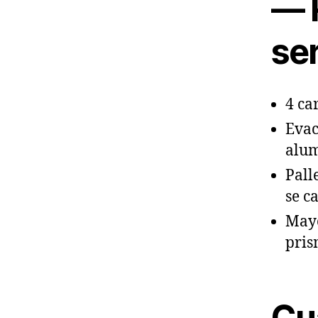
— 
ser
4 ca
Evac
alum
Pall
se c
Mayo
pris
Cu