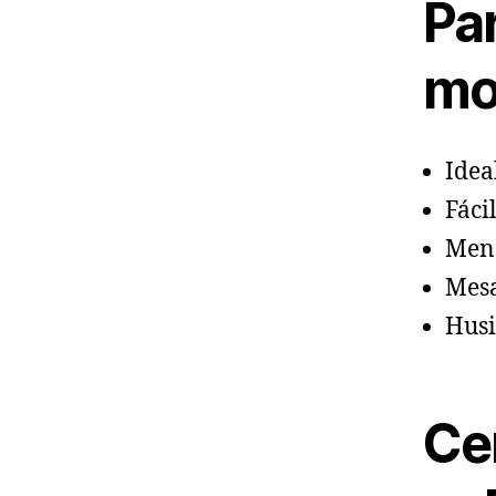
Par
mo
Idea
Fáci
Meno
Mes
Husi
Ce