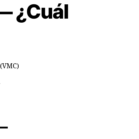
 — ¿Cuál
 (VMC)
r
—