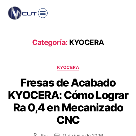
INICIO
PRODUCTO
ROMI
HAIMER
KYOCERA
CONTACTO
Categoría:
KYOCERA
KYOCERA
Fresas de Acabado
KYOCERA: Cómo Lograr
Ra 0,4 en Mecanizado
CNC
Por
11 de junio de 2026