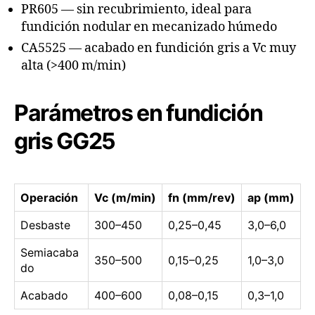
PR605 — sin recubrimiento, ideal para
fundición nodular en mecanizado húmedo
CA5525 — acabado en fundición gris a Vc muy
alta (>400 m/min)
Parámetros en fundición
gris GG25
Operación
Vc (m/min)
fn (mm/rev)
ap (mm)
Desbaste
300–450
0,25–0,45
3,0–6,0
Semiacaba
350–500
0,15–0,25
1,0–3,0
do
Acabado
400–600
0,08–0,15
0,3–1,0