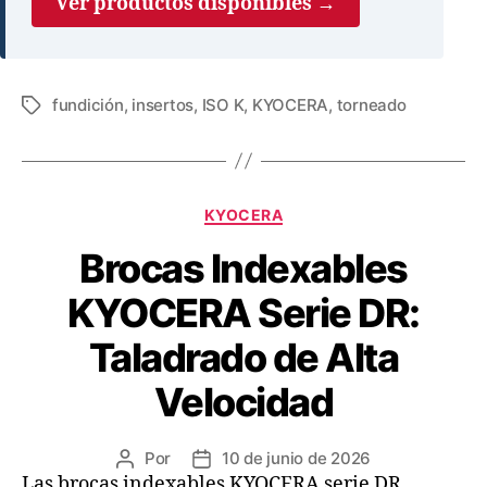
Ver productos disponibles →
fundición
,
insertos
,
ISO K
,
KYOCERA
,
torneado
KYOCERA
Brocas Indexables
KYOCERA Serie DR:
Taladrado de Alta
Velocidad
Por
10 de junio de 2026
Las brocas indexables KYOCERA serie DR