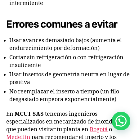
intermitente
Errores comunes a evitar
Usar avances demasiado bajos (aumenta el
endurecimiento por deformación)
Cortar sin refrigeración o con refrigeración
insuficiente
Usar insertos de geometría neutra en lugar de
positiva
No reemplazar el inserto a tiempo (un filo
desgastado empeora exponencialmente)
En
MCUT SAS
tenemos ingenieros
💬 ¿En qué podemos ayudarte?
especializados en mecanizado de inoxidable
que pueden visitar tu planta en
Bogotá
o
Medellín
para recomendar el inserto y los