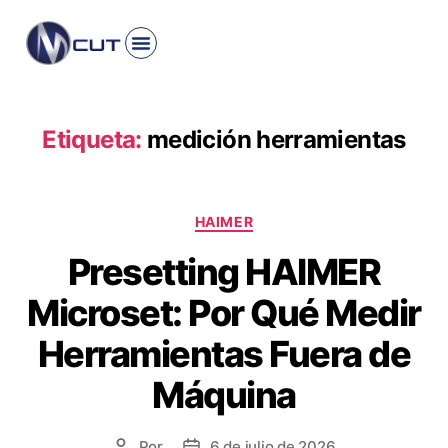
INICIO
PRODUCTO
ROMI
HAIMER
KYOCERA
CONTACTO
Etiqueta:
medición herramientas
HAIMER
Presetting HAIMER
Microset: Por Qué Medir
Herramientas Fuera de
Máquina
Por
6 de julio de 2026