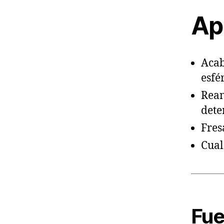
Ap
Acab
esfé
Ream
dete
Fres
Cual
Fue