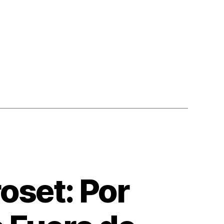
n
oset: Por