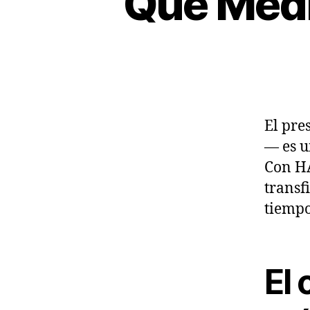
Qué Medi
El pre
— es u
Con HA
transf
tiempo
El 