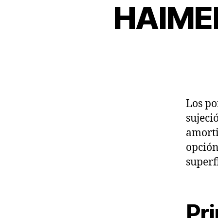
HAIMER
Los p
sujeci
amorti
opción
superfi
Pri