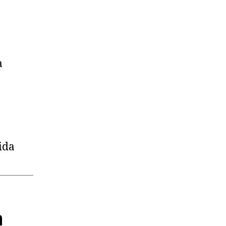
a
ida
a