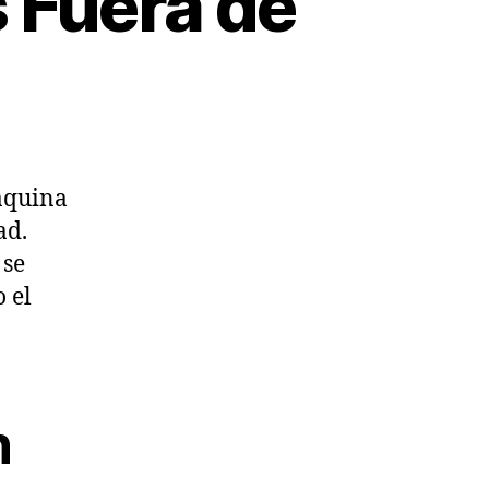
 Fuera de
áquina
ad.
 se
 el
n