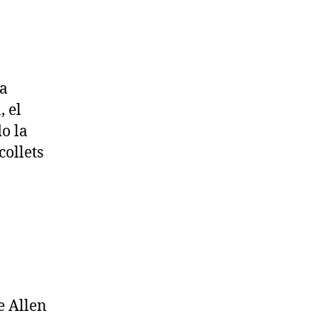
la
, el
o la
collets
e Allen