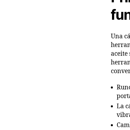
fu
Una cá
herram
aceite
herram
conven
Runo
port
La c
vibr
Camb