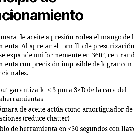
ncionamiento
mara de aceite a presión rodea el mango de 
ienta. Al apretar el tornillo de presurización
 se expande uniformemente en 360°, centrand
ienta con precisión imposible de lograr con 
cionales.
ut garantizado < 3 µm a 3×D de la cara del
aherramientas
ámara de aceite actúa como amortiguador de
aciones (reduce chatter)
io de herramienta en <30 segundos con llav