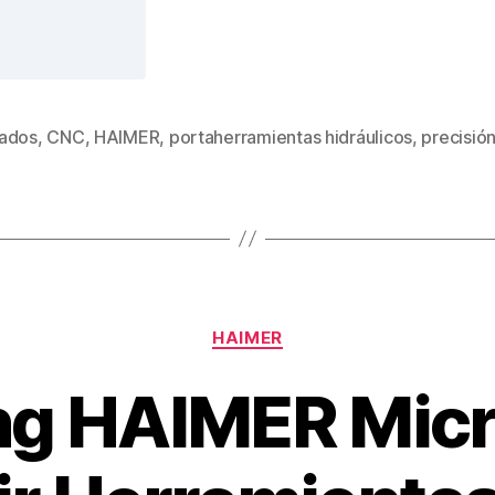
ados
,
CNC
,
HAIMER
,
portaherramientas hidráulicos
,
precisió
HAIMER
ng HAIMER Micr