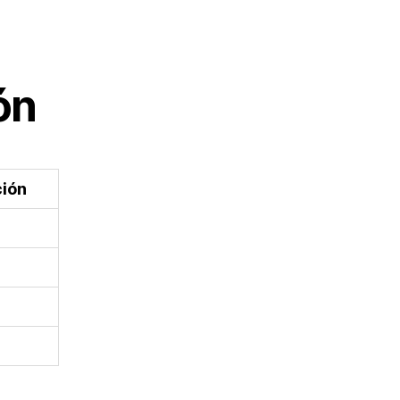
ón
ión