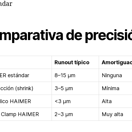
ndar
mparativa de precisi
Runout típico
Amortiguac
 ER estándar
8–15 µm
Ninguna
cción (shrink)
3–5 µm
Mínima
ulico HAIMER
<3 µm
Alta
 Clamp HAIMER
2–3 µm
Muy alta