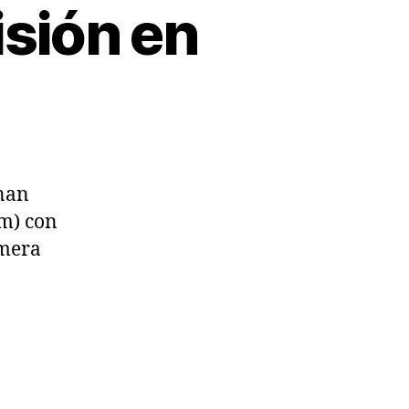
sión en
nan
µm) con
imera