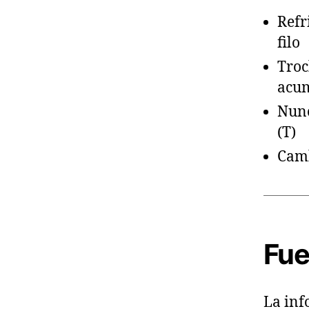
Refr
filo
Troc
acum
Nunc
(T)
Camb
Fue
La inf