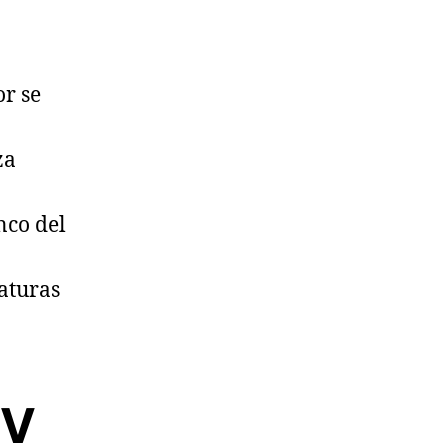
or se
za
nco del
aturas
4V