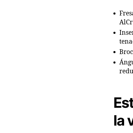
Fres
AlCr
Inse
tena
Broc
Ángu
redu
Est
la 