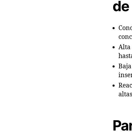
de
Cond
conc
Alta
hast
Baja
inse
Reac
alta
Pa