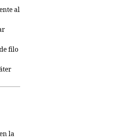
ente al
ar
e filo
áter
en la