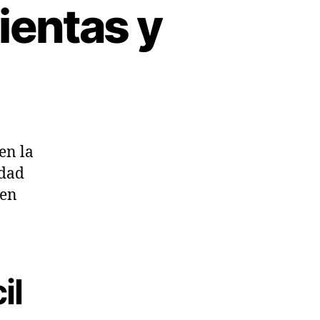
entas y
en la
idad
gen
il