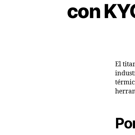
con KY
El tit
indust
térmic
herram
Por