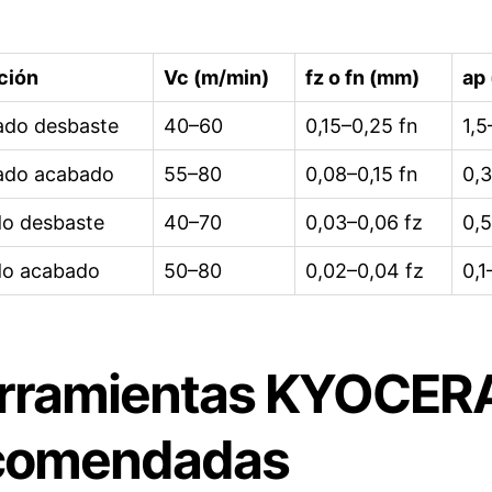
ción
Vc (m/min)
fz o fn (mm)
ap
ado desbaste
40–60
0,15–0,25 fn
1,5
ado acabado
55–80
0,08–0,15 fn
0,3
do desbaste
40–70
0,03–0,06 fz
0,5
do acabado
50–80
0,02–0,04 fz
0,1
rramientas KYOCER
comendadas