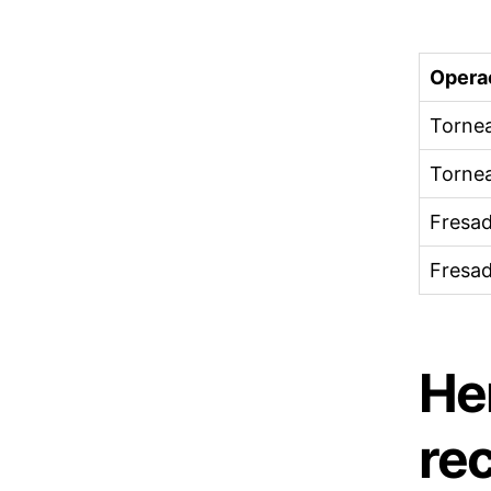
Opera
Torne
Torne
Fresa
Fresa
He
re