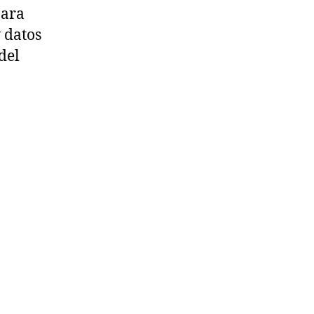
Para
 datos
del