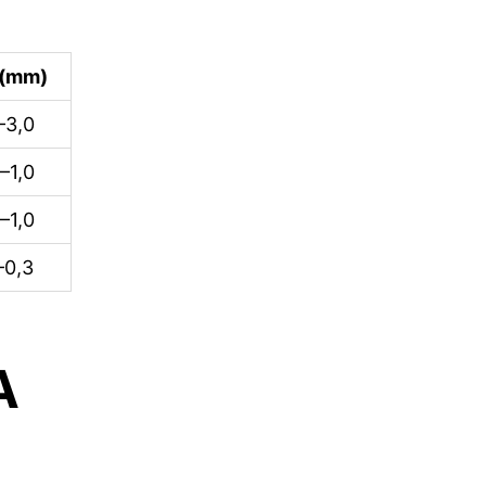
 (mm)
–3,0
–1,0
–1,0
–0,3
A