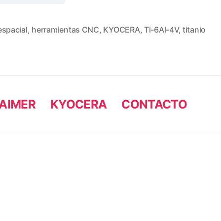
espacial
,
herramientas CNC
,
KYOCERA
,
Ti-6Al-4V
,
titanio
AIMER
KYOCERA
CONTACTO